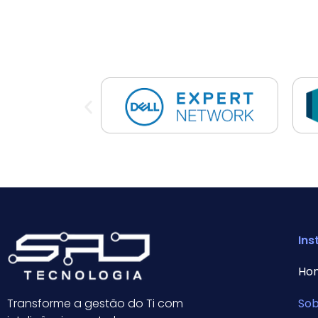
Ins
Ho
Transforme a gestão do Ti com
So