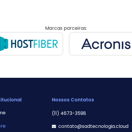
Marcas parceiras:
titucional
Nossos Contatos
me
(11) 4673-3598
bre
contato@sadtecnologia.cloud